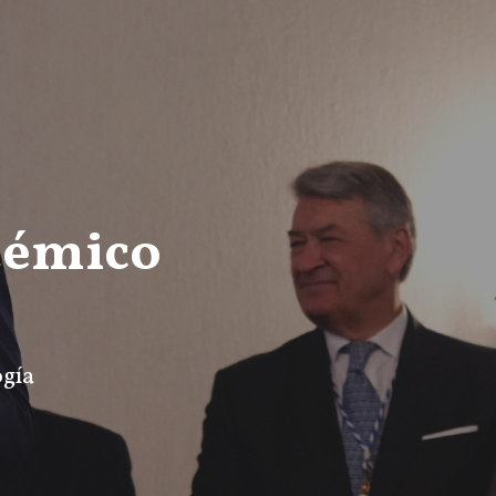
démico
ogía