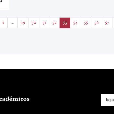
2
...
49
50
51
52
53
54
55
56
57
 académicos