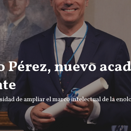
o Pérez, nuevo aca
nte
idad de ampliar el marco intelectual de la enol