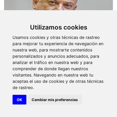
Utilizamos cookies
Usamos cookies y otras técnicas de rastreo
para mejorar tu experiencia de navegación en
nuestra web, para mostrarte contenidos
personalizados y anuncios adecuados, para
analizar el tráfico en nuestra web y para
comprender de donde llegan nuestros
visitantes. Navegando en nuestra web tu
aceptas el uso de cookies y de otras técnicas
de rastreo.
Ilmo. Sr. Don Bernardo Palomo
OK
Cambiar mis preferencias
Pachón
(20 de junio de 2017)