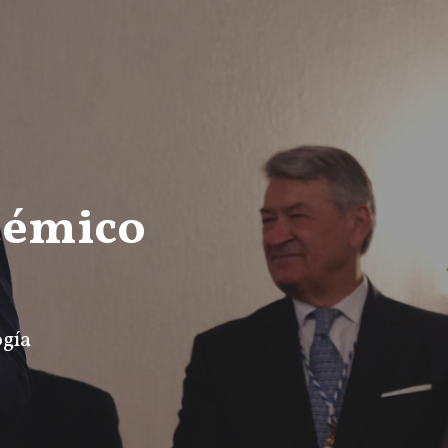
démico
ogía