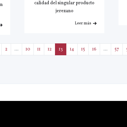
calidad del singular producto
on
jerezano
Leer más
2
...
10
11
12
13
14
15
16
...
57