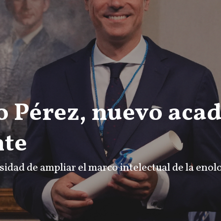
o Pérez, nuevo aca
nte
idad de ampliar el marco intelectual de la enol