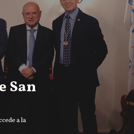
e San
ccede a la