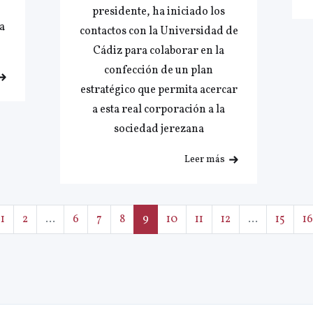
presidente, ha iniciado los
a
contactos con la Universidad de
Cádiz para colaborar en la
confección de un plan
estratégico que permita acercar
a esta real corporación a la
sociedad jerezana
Leer más
1
2
...
6
7
8
9
10
11
12
...
15
16