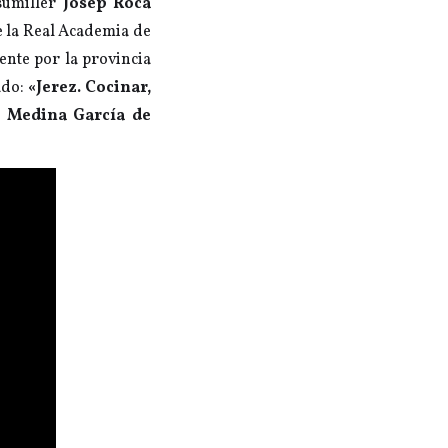
 sumiller
Josep Roca
 la Real Academia de
nte por la provincia
ado:
«Jerez. Cocinar,
s Medina García de