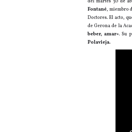
del martes 30 de ab
Fontané
, miembro d
Doctores. El acto, 
de Gerona de la Aca
beber, amar»
. Su 
Polavieja.