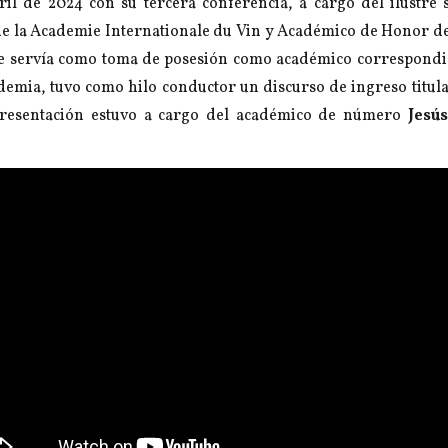
ril de 2024 con su tercera conferencia, a cargo del ilustre
e la Academie Internationale du Vin y Académico de Honor de
que servía como toma de posesión como académico correspondie
demia, tuvo como hilo conductor un discurso de ingreso titul
presentación estuvo a cargo del académico de número
Jesú