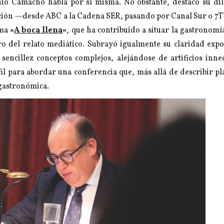
nio Camacho habla por sí misma. No obstante, destacó su dil
ión —desde ABC a la Cadena SER, pasando por Canal Sur o 7TV
ama
«
A boca llena
»
, que ha contribuido a situar la gastronomía
ro del relato mediático. Subrayó igualmente su claridad expo
encillez conceptos complejos, alejándose de artificios inne
il para abordar una conferencia que, más allá de describir pla
 gastronómica.