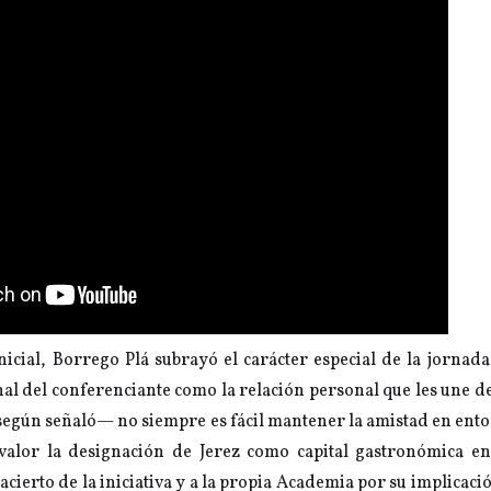
nicial, Borrego Plá subrayó el carácter especial de la jornada
nal del conferenciante como la relación personal que les une d
según señaló— no siempre es fácil mantener la amistad en ent
alor la designación de Jerez como capital gastronómica en 
cierto de la iniciativa y a la propia Academia por su implicac