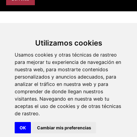
Utilizamos cookies
Portal de transparencia
Académicos
Actos
Usamos cookies y otras técnicas de rastreo
para mejorar tu experiencia de navegación en
nuestra web, para mostrarte contenidos
personalizados y anuncios adecuados, para
analizar el tráfico en nuestra web y para
comprender de donde llegan nuestros
visitantes. Navegando en nuestra web tu
© 2026 Diseño y desarrollo por Xerintel
aceptas el uso de cookies y de otras técnicas
de rastreo.
Aviso legal
Politica de cookies
OK
Cambiar mis preferencias