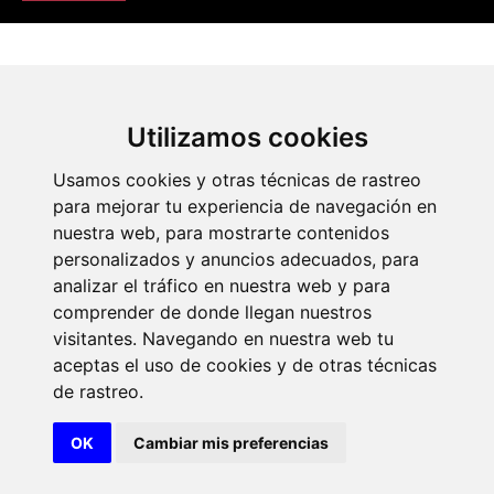
Utilizamos cookies
Portal de transparencia
Académicos
Actos
Usamos cookies y otras técnicas de rastreo
para mejorar tu experiencia de navegación en
nuestra web, para mostrarte contenidos
personalizados y anuncios adecuados, para
analizar el tráfico en nuestra web y para
comprender de donde llegan nuestros
visitantes. Navegando en nuestra web tu
© 2026 Diseño y desarrollo por Xerintel
aceptas el uso de cookies y de otras técnicas
de rastreo.
Aviso legal
Politica de cookies
OK
Cambiar mis preferencias