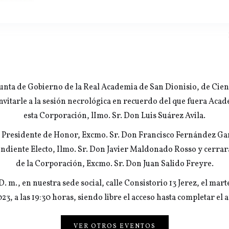
 Junta de Gobierno de la Real Academia de San Dionisio, de Cienc
invitarle a la sesión necrológica en recuerdo del que fuera Ac
esta Corporación, lImo. Sr. Don Luis Suárez Avila.
 Presidente de Honor, Excmo. Sr. Don Francisco Fernández Gar
iente Electo, Ilmo. Sr. Don Javier Maldonado Rosso y cerrará 
de la Corporación, Excmo. Sr. Don Juan Salido Freyre.
 D. m., en nuestra sede social, calle Consistorio 13 Jerez, el mar
23, a las 19:30 horas, siendo libre el acceso hasta completar el 
VER OTROS EVENTOS